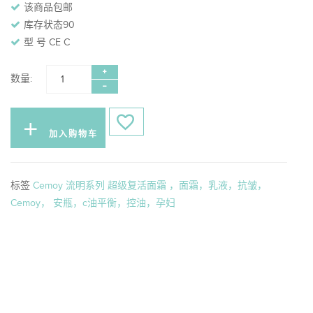
该商品包邮
库存状态90
型 号 CE C
数量:
加入购物车
标签
Cemoy 流明系列 超级复活面霜 ，面霜，乳液，抗皱，
Cemoy， 安瓶，c油平衡，控油，孕妇