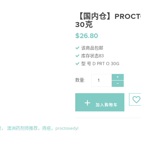
【国内仓】PROCT
30克
$26.80
该商品包邮
库存状态83
型 号 D PRT O 30G
数量:
加入购物车
， 澳洲药剂师推荐，痔疮，proctosedyl