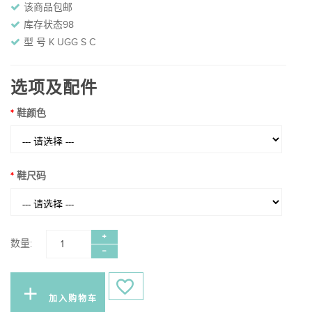
该商品包邮
库存状态98
型 号 K UGG S C
选项及配件
鞋颜色
鞋尺码
数量:
加入购物车