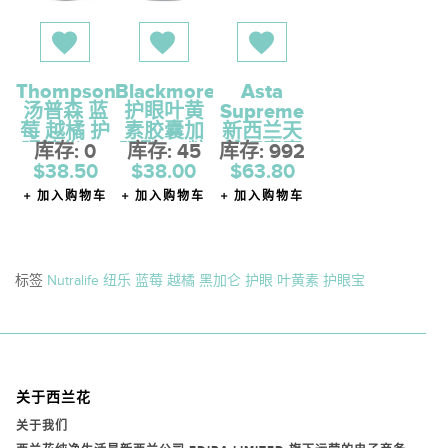
Thompsons
Blackmores
Asta
汤普森 蓝
护眼叶黄
Supreme
莓 越橘 护
素胶囊加
新西兰天
眼精华 60
库存: 0
强型 60粒
库存: 45
库存: 992
然虾青素
$38.50
粒
$38.00
超级护眼
$63.80
灵 60粒
加入购物车
加入购物车
加入购物车
标签
Nutralife 纽乐 蓝莓 越橘 黑加仑 护眼 叶黄素 护眼宝
关于西兰花
关于我们