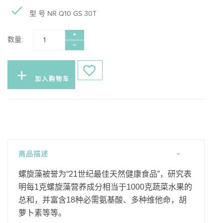
型 号 NR Q10 GS 30T
数量:
加入购物车
商品描述
螺旋藻被誉为“21世纪最佳天然健康食品”，研究表
明每1克螺旋藻营养成分相当于1000克蔬菜水果的
总和，并富含18种必需氨基酸、多种维他命，胡
萝卜素等等。