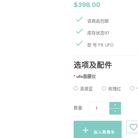
$398.00
该商品包邮
库存状态97
型 号 FR UFO
选项及配件
ufo面膜仪
清澈蓝
玫瑰红
数量:
加入购物车