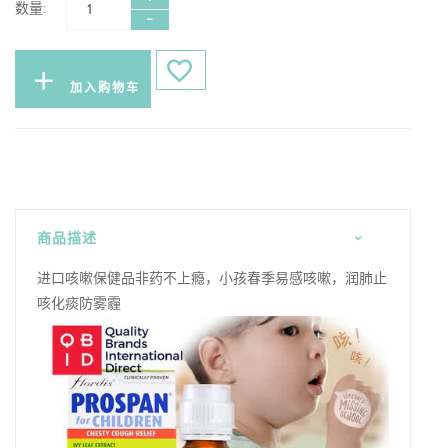
数量:
加入购物车
商品描述
进口咳嗽保健品非药不上瘾，小孩春季易感咳嗽，润肺止
咳化痰防雾霾