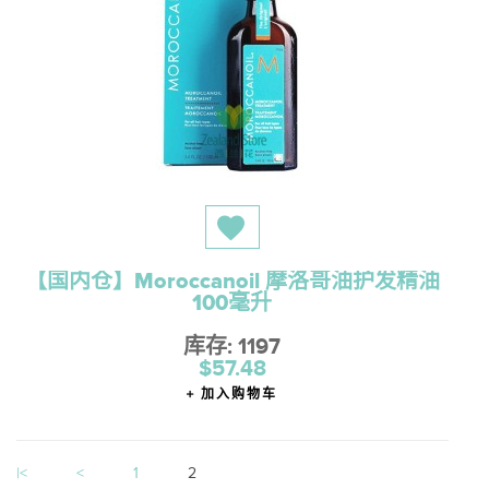
【国内仓】Moroccanoil 摩洛哥油护发精油
100毫升
库存: 1197
$57.48
加入购物车
|<
<
1
2