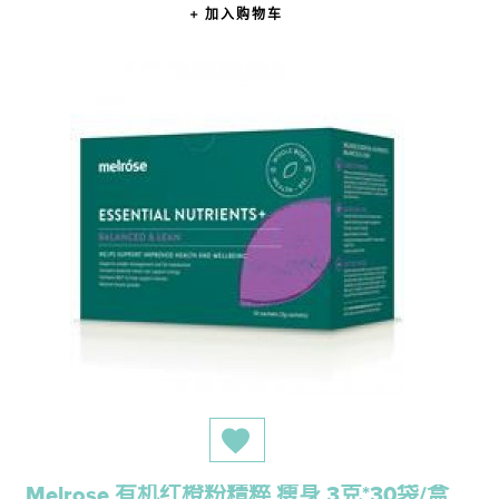
加入购物车
Melrose 有机红橙粉精粹 瘦身 3克*30袋/盒